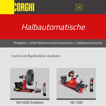
DE
Halbautomatische
Produkte
»
LKW-Reifenmontiermaschinen
»
Halbautomatische
1 zum 6 von
6
gefundene resultaten
HD1400E Evolution
HD 1300