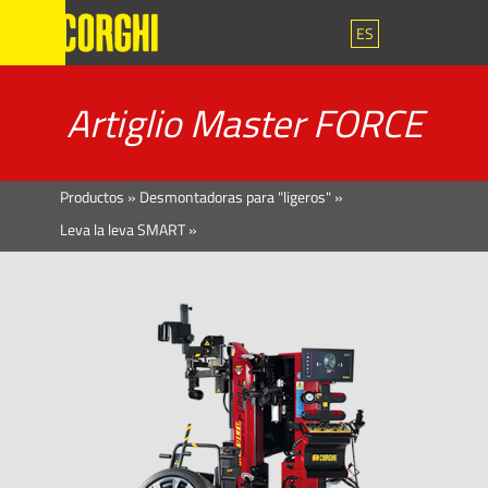
ES
Artiglio Master FORCE
Productos
»
Desmontadoras para "ligeros"
»
Leva la leva SMART
»