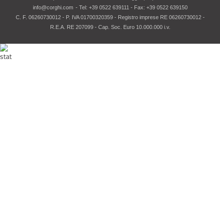
info@corghi.com
- Tel: +39 0522 639111 - Fax: +39 0522 639150
C. F. 06260730012 - P. IVA 01700320359 - Registro imprese RE 06260730012 -
R.E.A. RE 207099 - Cap. Soc. Euro 10.000.000 i.v.