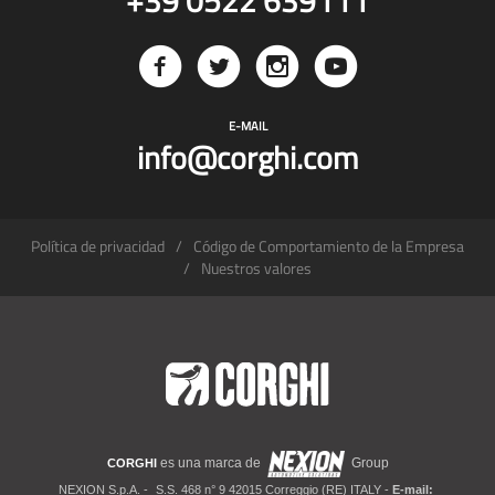
+39 0522 639111
E-MAIL
info@corghi.com
Política de privacidad
Código de Comportamiento de la Empresa
Nuestros valores
es una marca de
Group
CORGHI
NEXION S.p.A. -
S.S. 468 n° 9 42015 Correggio (RE) ITALY -
E-mail: