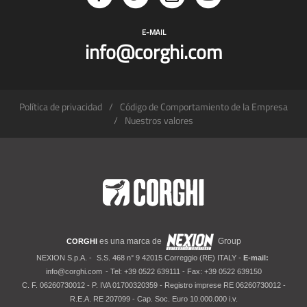
E-MAIL
info@corghi.com
Política de privacidad
Código de Comportamiento de la Empresa
Nuestros valores
es una marca de
Group
CORGHI
NEXION S.p.A. -
S.S. 468 n° 9 42015 Correggio (RE) ITALY -
E-mail:
info@corghi.com
- Tel: +39 0522 639111 - Fax: +39 0522 639150
C. F. 06260730012 - P. IVA 01700320359 - Registro imprese RE 06260730012 -
R.E.A. RE 207099 - Cap. Soc. Euro 10.000.000 i.v.