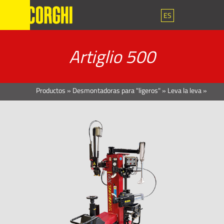
ES
Artiglio 500
Productos
»
Desmontadoras para "ligeros"
»
Leva la leva
»