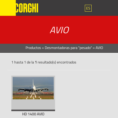
ES
AVIO
Productos
»
Desmontadoras para "pesado"
»
AVIO
1 hasta 1 de la
1
resultado(s) encontrados
HD 1400 AVIO