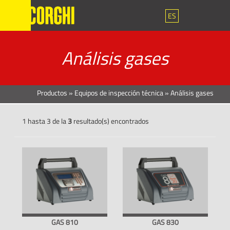
ES
Análisis gases
Productos
»
Equipos de inspección técnica
»
Análisis gases
1 hasta 3 de la
3
resultado(s) encontrados
GAS 810
GAS 830