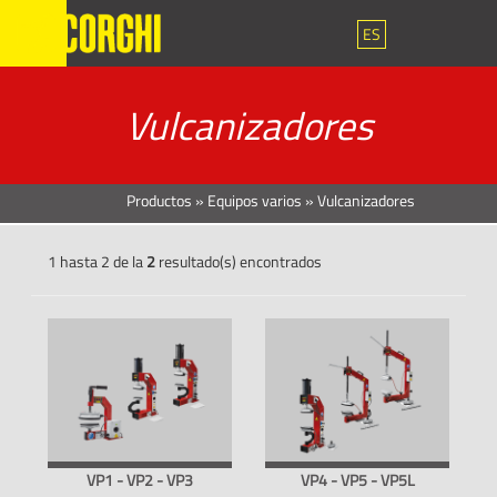
ES
Vulcanizadores
Productos
»
Equipos varios
»
Vulcanizadores
1 hasta 2 de la
2
resultado(s) encontrados
VP1 - VP2 - VP3
VP4 - VP5 - VP5L