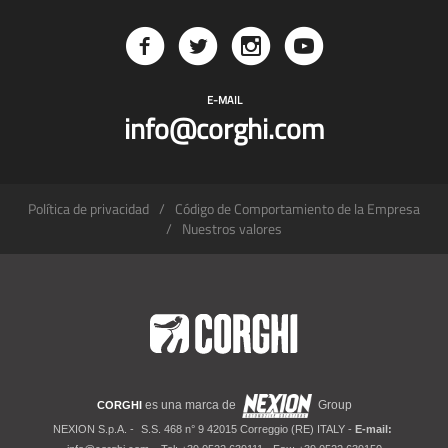
E-MAIL
info@corghi.com
Política de privacidad
Código de Comportamiento de la Empresa
Nuestros valores
es una marca de
Group
CORGHI
NEXION S.p.A. -
S.S. 468 n° 9 42015 Correggio (RE) ITALY -
E-mail: