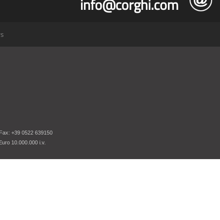
info@corghi.com
rs
 Fax: +39 0522 639150
uro 10.000.000 i.v.