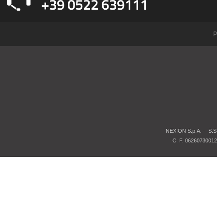
+39 0522 639111
P
NEXION S.p.A. -
S.S
C. F. 06260730012 