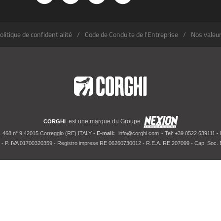
olitique de confidentialité
Code de Conduite de l'Entreprise
Nos valeu
est une marque du Groupe
CORGHI
. 468 n° 9 42015 Correggio (RE) ITALY -
E-mail:
info@corghi.com
- Tel: +39 0522 639111 -
- P. IVA 01700320359 - Registro imprese RE 06260730012 - R.E.A. RE 207099 - Cap. Soc. E