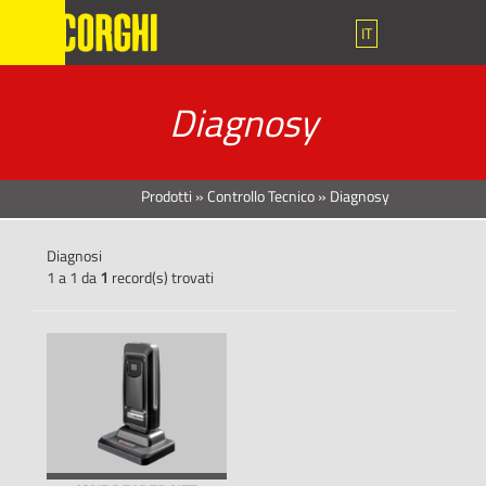
IT
Diagnosy
Prodotti
»
Controllo Tecnico
»
Diagnosy
Diagnosi
1 a 1 da
1
record(s) trovati