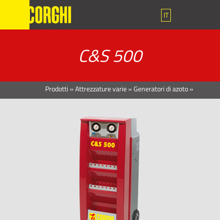
IT
C&S 500
Prodotti
»
Attrezzature varie
»
Generatori di azoto
»