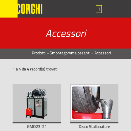
IT
Accessori
Prodotti
»
Smontagomme pesanti
»
Accessori
1 a 4 da
4
record(s) trovati
GMD23-21
Disco Stallonatore