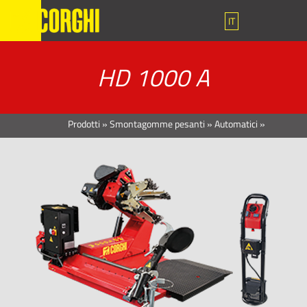
IT
HD 1000 A
Prodotti
»
Smontagomme pesanti
»
Automatici
»