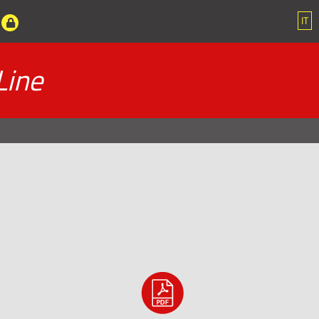
IT
Line