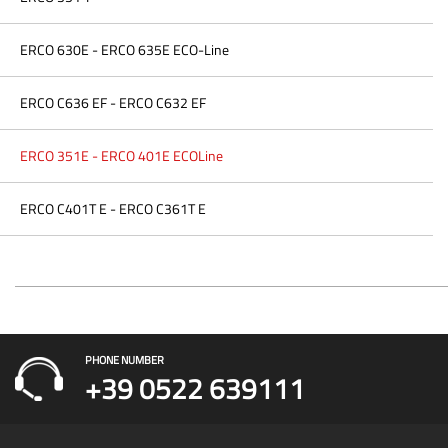
ERCO 630E - ERCO 635E ECO-Line
ERCO C636 EF - ERCO C632 EF
ERCO 351E - ERCO 401E ECOLine
ERCO C401T E - ERCO C361T E
PHONE NUMBER
+39 0522 639111