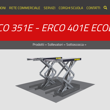
ONI
RETE COMMERCIALE
SERVIZI
CORGHI SCUOLA
CONTATTI
O 351E - ERCO 401E ECO
Prodotti
»
Sollevatori
»
Sottoscocca
»