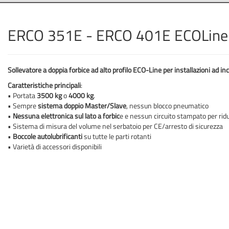
ERCO 351E - ERCO 401E ECOLine
Sollevatore a doppia forbice ad alto profilo ECO-Line per installazioni ad in
Caratteristiche principali
:
• Portata
3500 kg
o
4000 kg
.
• Sempre
sistema doppio Master/Slave
, nessun blocco pneumatico
•
Nessuna elettronica sul lato a forbic
e e nessun circuito stampato per ridur
• Sistema di misura del volume nel serbatoio per CE/arresto di sicurezza
•
Boccole autolubrificanti
su tutte le parti rotanti
• Varietà di accessori disponibili