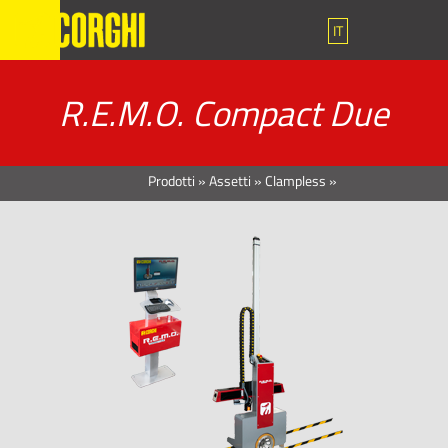
IT
R.E.M.O. Compact Due
Prodotti
»
Assetti
»
Clampless
»