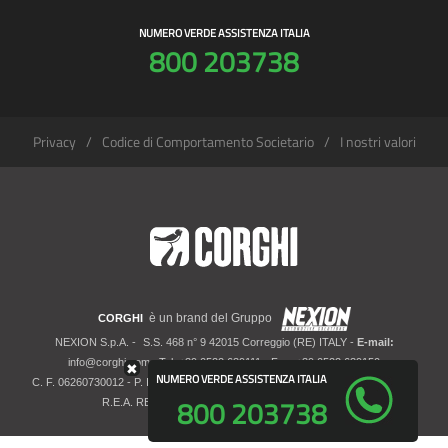
NUMERO VERDE ASSISTENZA ITALIA
800 203738
Privacy
Codice di Comportamento Societario
I nostri valori
è un brand del Gruppo
CORGHI
NEXION S.p.A. -
S.S. 468 n° 9 42015 Correggio (RE) ITALY -
E-mail:
info@corghi.com
- Tel: +39 0522 639111 - Fax: +39 0522 639150
✖
NUMERO VERDE ASSISTENZA ITALIA
C. F. 06260730012 - P. IVA 01700320359 - Registro imprese RE 06260730012 -
800 203738
R.E.A. RE 207099 - Cap. Soc. Euro 10.000.000 i.v.