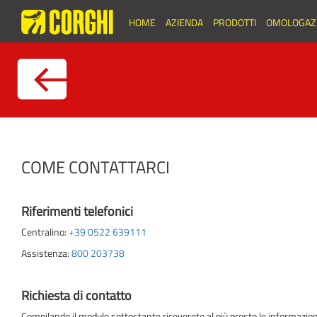
HOME
AZIENDA
PRODOTTI
OMOLOGAZI
COME CONTATTARCI
Riferimenti telefonici
Centralino:
+39 0522 639111
Assistenza:
800 203738
Richiesta di contatto
Compilando il modulo sottostante riceverete al più presto le informazioni