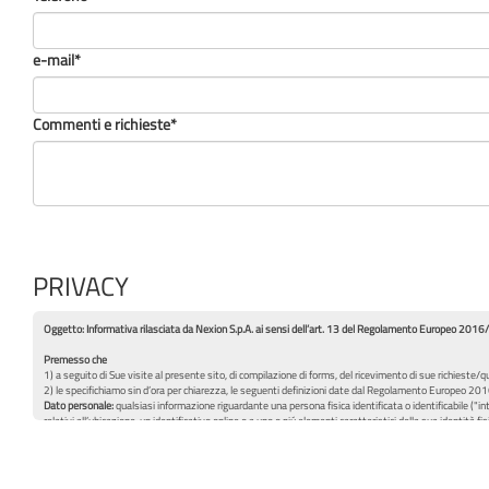
e-mail*
Commenti e richieste*
PRIVACY
Oggetto: Informativa rilasciata da Nexion S.p.A. ai sensi dell’art. 13 del Regolamento Europeo 201
Premesso che
1) a seguito di Sue visite al presente sito, di compilazione di forms, del ricevimento di sue richieste/que
2) le specifichiamo sin d’ora per chiarezza, le seguenti definizioni date dal Regolamento Europeo 2
Dato personale:
qualsiasi informazione riguardante una persona fisica identificata o identificabile ("in
relativi all’ubicazione, un identificativo online o a uno o piú elementi caratteristici della sua identità fis
Trattamento:
qualsiasi operazione o insieme di operazioni, compiute con o senza l’ausilio di processi a
consultazione, l’uso, la comunicazione mediante trasmissione, diffusione o qualsiasi altra forma di mess
Tutto ciò premesso, ai sensi dell'articolo 13 del Regolamento Europeo 2016/679,