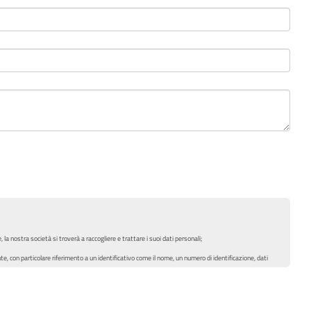
 la nostra società si troverà a raccogliere e trattare i suoi dati personali;
te, con particolare riferimento a un identificativo come il nome, un numero di identificazione, dati
zazione, la strutturazione, la conservazione, l’adattamento o la modifica, l’estrazione, la