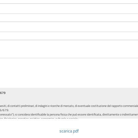
6/679
siti, di contatti preliminari, di indagini e ricerche di mercato, di eventuale costituzione del rapporto commerciale,
016/679:
teressato"); si considera identificabile la persona fisica che puó essere identificata, direttamente o indirettamen
ica, fisiologica, genetica, psichica, economica, culturale o sociale;
utomatizzati e applicate a dati personali o insiemi di dati personali, come la raccolta, la registrazione, l’organiz
a a disposizione, il raffronto o l’interconnessione, la limitazione, la cancellazione o la distruzione.
scarica pdf