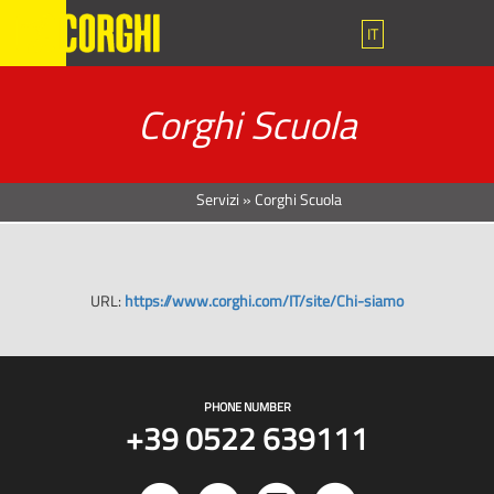
IT
Corghi Scuola
Servizi
»
Corghi Scuola
URL:
https://www.corghi.com/IT/site/Chi-siamo
PHONE NUMBER
+39 0522 639111