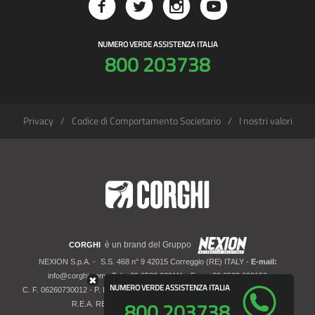
NUMERO VERDE ASSISTENZA ITALIA
800 203738
Privacy
Codice di Comportamento Societario
I nostri valori
è un brand del Gruppo
CORGHI
NEXION S.p.A. -
S.S. 468 n° 9 42015 Correggio (RE) ITALY -
E-mail:
info@corghi.com
- Tel: +39 0522 639111 - Fax: +39 0522 639150
✖
NUMERO VERDE ASSISTENZA ITALIA
C. F. 06260730012 - P. IVA 01700320359 - Registro imprese RE 06260730012 -
800 203738
R.E.A. RE 207099 - Cap. Soc. Euro 10.000.000 i.v.