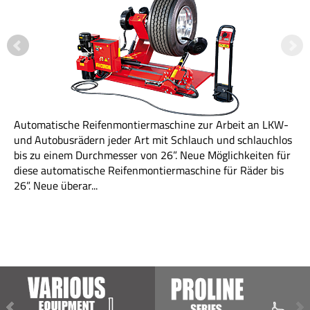
montiermaschine zur Arbeit an LKW-
der Art mit Schlauch und schlauchlos
sser von 26”. Neue Möglichkeiten für
eifenmontiermaschine für Räder bis
Das Achsmessgerät fü
äußerst zuverlässig 
optionaler automatis
Hebebühnenebene zur
Ausrichtung während