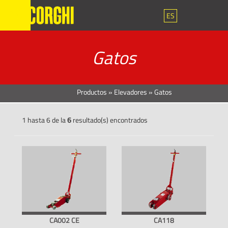
ES
Gatos
Productos
»
Elevadores
»
Gatos
1 hasta 6 de la
6
resultado(s) encontrados
CA002 CE
CA118