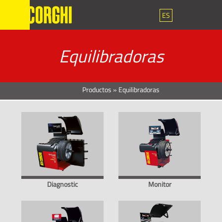
ES
Equilibradoras
Productos
»
Equilibradoras
Diagnostic
Monitor