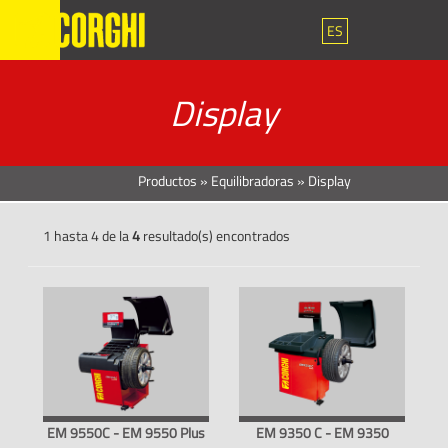
ES
Display
Productos
»
Equilibradoras
»
Display
1 hasta 4 de la
4
resultado(s) encontrados
EM 9550C - EM 9550 Plus
EM 9350 C - EM 9350