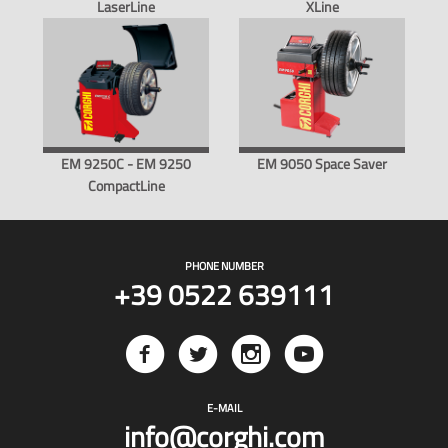
LaserLine
XLine
EM 9250C - EM 9250
EM 9050 Space Saver
CompactLine
PHONE NUMBER
+39 0522 639111
E-MAIL
info@corghi.com