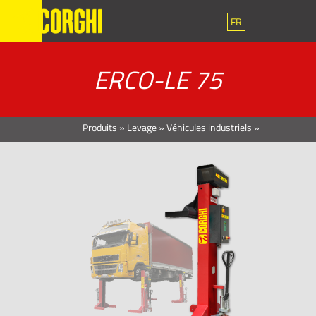
FR
ERCO-LE 75
Produits
»
Levage
»
Véhicules industriels
»