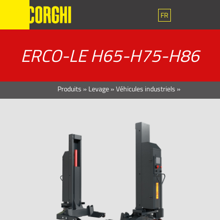
FR
ERCO-LE H65-H75-H86
Produits
»
Levage
»
Véhicules industriels
»